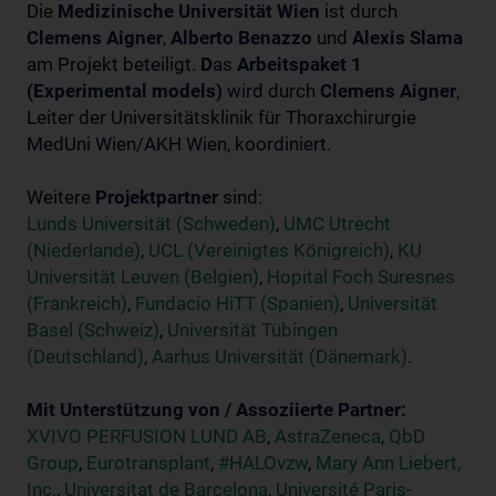
Die
Medizinische Universität Wien
ist durch
Clemens Aigner
,
Alberto Benazzo
und
Alexis Slama
am Projekt beteiligt.
D
as
Arbeitspaket 1
(Experimental models)
wird durch
Clemens Aigner
,
Leiter der Universitätsklinik für Thoraxchirurgie
MedUni Wien/AKH Wien, koordiniert.
Weitere
Projektpartner
sind:
Lunds Universität (Schweden)
,
UMC Utrecht
(Niederlande)
,
UCL (Vereinigtes Königreich)
,
KU
Universität Leuven (Belgien)
,
Hopital Foch Suresnes
(Frankreich)
,
Fundacio HiTT (Spanien)
,
Universität
Basel (Schweiz)
,
Universität Tübingen
(Deutschland)
,
Aarhus Universität (Dänemark)
.
Mit Unterstützung von / Assoziierte Partner:
XVIVO PERFUSION LUND AB
,
AstraZeneca
,
QbD
Group
,
Eurotransplant
,
#HALOvzw
,
Mary Ann Liebert,
Inc.
,
Universitat de Barcelona
,
Université Paris-