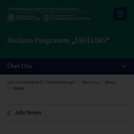
Skip
to
main
content
Horizon Programm „LifeLUNG“
Über Uns
Universitätsklinik für Thoraxchirurgie
Über Uns
News
News
Alle News