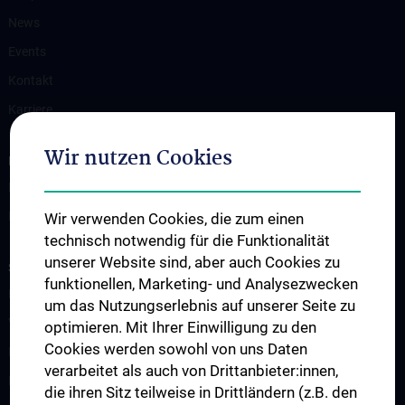
News
Events
Kontakt
Karriere
Wir nutzen Cookies
INFORMATIONEN FÜR PATIENT:INNEN
Klinische Schwerpunkte
Ressourcen
Wir verwenden Cookies, die zum einen
technisch notwendig für die Funktionalität
unserer Website sind, aber auch Cookies zu
STUDIUM, AUS- UND WEITERBILDUNG
funktionellen, Marketing- und Analysezwecken
ESTS - Webinare
um das Nutzungserlebnis auf unserer Seite zu
Vienna-Toronto-Vanderbilt Lung Transplant Academy
optimieren. Mit Ihrer Einwilligung zu den
Cookies werden sowohl von uns Daten
Famulaturen und klinisch-praktisches Jahr
verarbeitet als auch von Drittanbieter:innen,
Diplomarbeit und wissenschaftliche Mitarbeit
die ihren Sitz teilweise in Drittländern (z.B. den