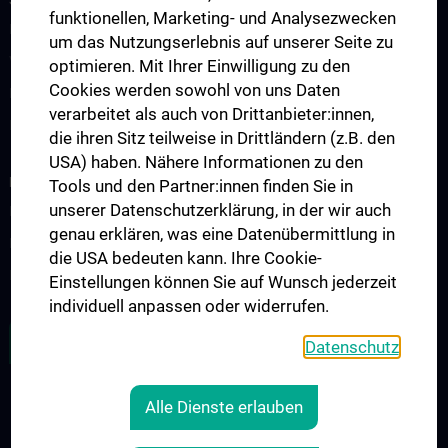
funktionellen, Marketing- und Analysezwecken
ESTS - Webinare
um das Nutzungserlebnis auf unserer Seite zu
Vienna-Toronto-Vanderbilt Lung Transplant Academy
optimieren. Mit Ihrer Einwilligung zu den
Cookies werden sowohl von uns Daten
Famulaturen und klinisch-praktisches Jahr
verarbeitet als auch von Drittanbieter:innen,
Diplomarbeit und wissenschaftliche Mitarbeit
die ihren Sitz teilweise in Drittländern (z.B. den
USA) haben. Nähere Informationen zu den
FORSCHUNG
Tools und den Partner:innen finden Sie in
unserer Datenschutzerklärung, in der wir auch
Publikationsliste
genau erklären, was eine Datenübermittlung in
Experimentelle Forschung
die USA bedeuten kann. Ihre Cookie-
Laufende klinische Studien
Einstellungen können Sie auf Wunsch jederzeit
individuell anpassen oder widerrufen.
ALLE NEWS
Datenschutz
Alle Dienste erlauben
RECHTLICHES
KONTAKT