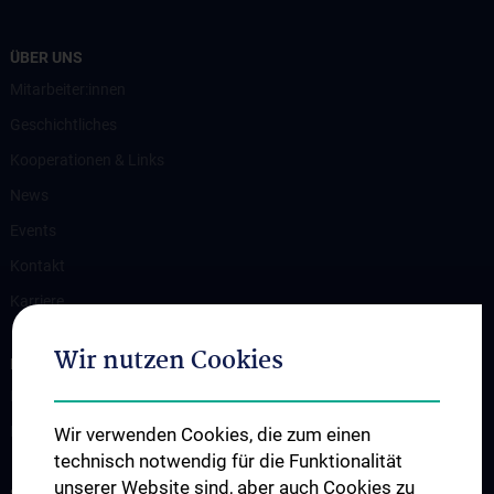
ÜBER UNS
Mitarbeiter:innen
Geschichtliches
Kooperationen & Links
News
Events
Kontakt
Karriere
Wir nutzen Cookies
INFORMATIONEN FÜR PATIENT:INNEN
Klinische Schwerpunkte
Ressourcen
Wir verwenden Cookies, die zum einen
technisch notwendig für die Funktionalität
unserer Website sind, aber auch Cookies zu
STUDIUM, AUS- UND WEITERBILDUNG