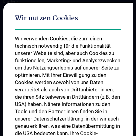
Karriere
Wir nutzen Cookies
INFORMATIONEN FÜR PATIENT:INNEN
Klinische Schwerpunkte
Ressourcen
Wir verwenden Cookies, die zum einen
technisch notwendig für die Funktionalität
unserer Website sind, aber auch Cookies zu
STUDIUM, AUS- UND WEITERBILDUNG
funktionellen, Marketing- und Analysezwecken
ESTS - Webinare
um das Nutzungserlebnis auf unserer Seite zu
Vienna-Toronto-Vanderbilt Lung Transplant Academy
optimieren. Mit Ihrer Einwilligung zu den
Cookies werden sowohl von uns Daten
Famulaturen und klinisch-praktisches Jahr
verarbeitet als auch von Drittanbieter:innen,
Diplomarbeit und wissenschaftliche Mitarbeit
die ihren Sitz teilweise in Drittländern (z.B. den
USA) haben. Nähere Informationen zu den
FORSCHUNG
Tools und den Partner:innen finden Sie in
unserer Datenschutzerklärung, in der wir auch
Publikationsliste
genau erklären, was eine Datenübermittlung in
Experimentelle Forschung
die USA bedeuten kann. Ihre Cookie-