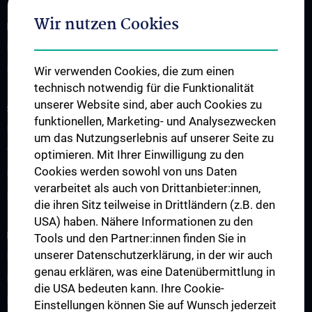
Wir nutzen Cookies
INFORMATIONEN FÜR PATIENT:INNEN
Klinische Schwerpunkte
Ressourcen
Wir verwenden Cookies, die zum einen
technisch notwendig für die Funktionalität
unserer Website sind, aber auch Cookies zu
STUDIUM, AUS- UND WEITERBILDUNG
funktionellen, Marketing- und Analysezwecken
ESTS - Webinare
um das Nutzungserlebnis auf unserer Seite zu
Vienna-Toronto-Vanderbilt Lung Transplant Academy
optimieren. Mit Ihrer Einwilligung zu den
Cookies werden sowohl von uns Daten
Famulaturen und klinisch-praktisches Jahr
verarbeitet als auch von Drittanbieter:innen,
Diplomarbeit und wissenschaftliche Mitarbeit
die ihren Sitz teilweise in Drittländern (z.B. den
USA) haben. Nähere Informationen zu den
FORSCHUNG
Tools und den Partner:innen finden Sie in
unserer Datenschutzerklärung, in der wir auch
Publikationsliste
genau erklären, was eine Datenübermittlung in
Experimentelle Forschung
die USA bedeuten kann. Ihre Cookie-
Laufende klinische Studien
Einstellungen können Sie auf Wunsch jederzeit